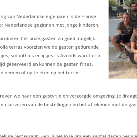
ing van Nederlandse eigenaren in de Franse
or Nederlandse gezinnen met jonge kinderen.
 proberen het onze gasten zo goed mogelijk
olle terras voorzien we de gasten gedurende
pjes, smoothies en ijsjes. ’s Avonds wordt er in
ijd geserveerd en kunnen de gasten frites,
e nemen of op te eten op het terras.
 streven we naar een gastvrije en verzorgde omgeving. Je draa
en serveren van de bestellingen en het afrekenen met de gast
zellige restaurant. Heb jij het in je om een aantal dagen per