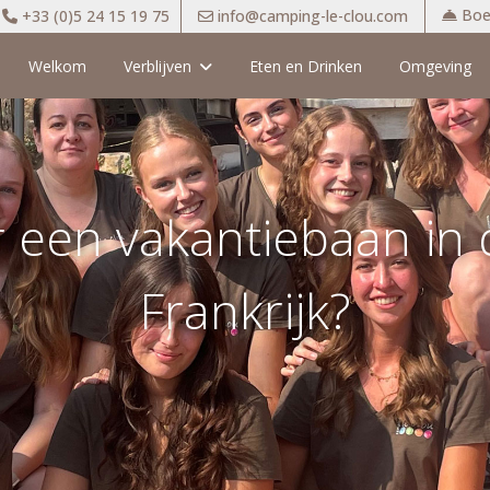
Boek
+33 (0)5 24 15 19 75
info@camping-le-clou.com
l
Welkom
Verblijven
Eten en Drinken
Omgeving
 een vakantiebaan in
Frankrijk?