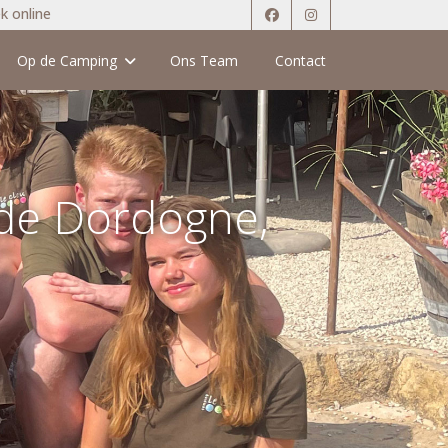
 online
Op de Camping
Ons Team
Contact
 de Dordogne,