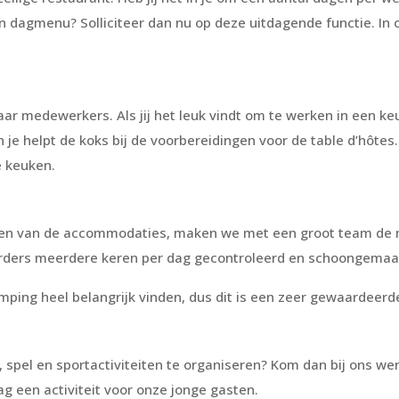
n dagmenu? Solliciteer dan nu op deze uitdagende functie. In
r medewerkers. Als jij het leuk vindt om te werken in een keuk
en je helpt de koks bij de voorbereidingen voor de table d’hôt
e keuken.
n van de accommodaties, maken we met een groot team de mo
erders meerdere keren per dag gecontroleerd en schoongemaa
ing heel belangrijk vinden, dus dit is een zeer gewaardeerde
n, spel en sportactiviteiten te organiseren? Kom dan bij ons 
dag een activiteit voor onze jonge gasten.