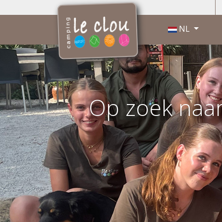
Selecteer de taa
NL
Op zoek naar